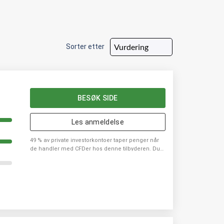
Sorter etter
BESØK SIDE
Les anmeldelse
49 % av private investorkontoer taper penger når
de handler med CFDer hos denne tilbyderen. Du
bør vurdere om du har råd til å ta den høye
risikoen for å tape pengene dine.