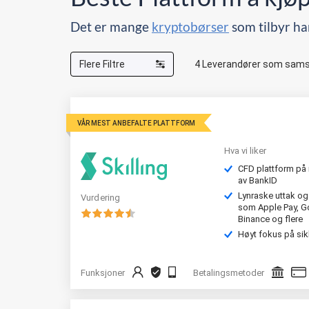
Det er mange
kryptobørser
som tilbyr ha
Flere Filtre
4
Leverandører som samsv
VÅR MEST ANBEFALTE PLATTFORM
Hva vi liker
CFD plattform på 
av BankID
Lynraske uttak o
Vurdering
som Apple Pay, Goo
Binance og flere
Høyt fokus på sik
Funksjoner
Betalingsmetoder