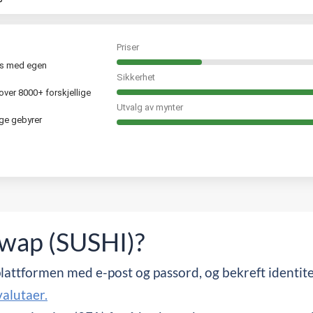
Priser
rs med egen
Sikkerhet
over 8000+ forskjellige
Utvalg av mynter
ge gebyrer
wap (SUSHI)?
plattformen med e-post og passord, og bekreft identit
alutaer.