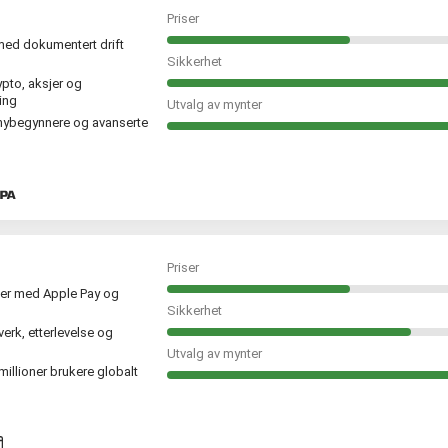
Priser
med dokumentert drift
Sikkerhet
ypto, aksjer og
ing
Utvalg av mynter
 nybegynnere og avanserte
Priser
aer med Apple Pay og
Sikkerhet
erk, etterlevelse og
Utvalg av mynter
millioner brukere globalt