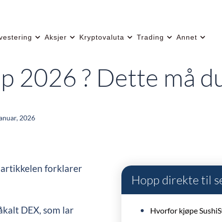
vestering
Aksjer
Kryptovaluta
Trading
Annet
 2026 ? Dette må du 
januar, 2026
artikkelen forklarer
Hopp direkte til 
åkalt DEX, som lar
Hvorfor kjøpe Sushi