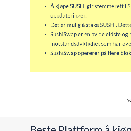
Å kjøpe SUSHI gir stemmerett i S
oppdateringer.
Det er mulig å stake SUSHI. Dette
SushiSwap er en av de eldste og
motstandsdyktighet som har over
SushiSwap opererer på flere blok
*Kr
Beste Plattform å kj