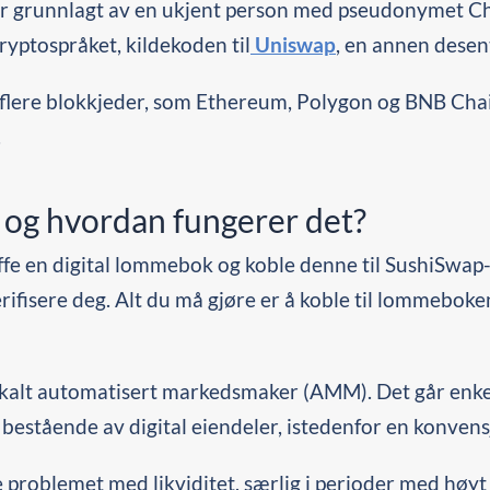
n er grunnlagt av en ukjent person med pseudonymet
kryptospråket, kildekoden til
Uniswap
, en annen desent
flere blokkjeder, som Ethereum, Polygon og BNB Chain,
.
og hvordan fungerer det?
fe en digital lommebok og koble denne til SushiSwap-
 verifisere deg. Alt du må gjøre er å koble til lommeb
kalt automatisert markedsmaker (AMM). Det går enkelt
r bestående av digital eiendeler, istedenfor en konven
e problemet med likviditet, særlig i perioder med høy