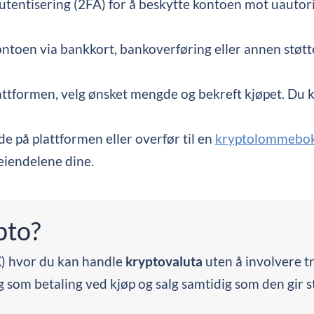
autentisering (2FA) for å beskytte kontoen mot uautori
kontoen via bankkort, bankoverføring eller annen støtt
lattformen, velg ønsket mengde og bekreft kjøpet. Du k
e på plattformen eller overfør til en
kryptolommebo
 eiendelene dine.
pto?
X) hvor du kan handle
kryptovaluta
uten å involvere tr
 som betaling ved kjøp og salg samtidig som den gir 