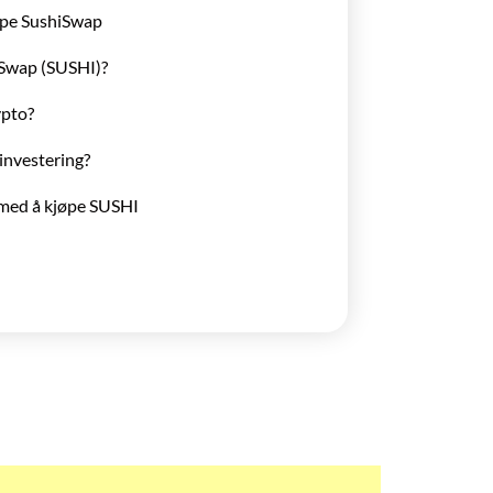
jøpe SushiSwap
Swap (SUSHI)?
ypto?
investering?
 med å kjøpe SUSHI