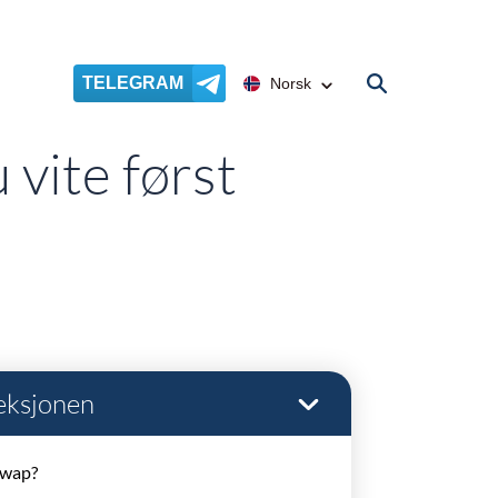
TELEGRAM
Norsk
vite først
seksjonen
Swap?