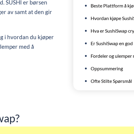
d. SUSHI er børsen
Beste Plattform å k
ger av samt at den gir
Hvordan kjøpe Sushi
Hva er SushiSwap cr
ng i hvordan du kjøper
Er SushiSwap en god 
ulemper med å
Fordeler og ulemper
Oppsummering
Ofte Stilte Spørsmål
wap?