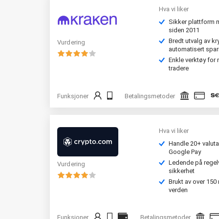
Hva vi liker
Sikker plattform 
siden 2011
Bredt utvalg av kr
Vurdering
automatisert spar
Enkle verktøy for
tradere
Funksjoner
Betalingsmetoder
Hva vi liker
Handle 20+ valut
Google Pay
Ledende på regelv
Vurdering
sikkerhet
Brukt av over 150 
verden
Funksjoner
Betalingsmetoder