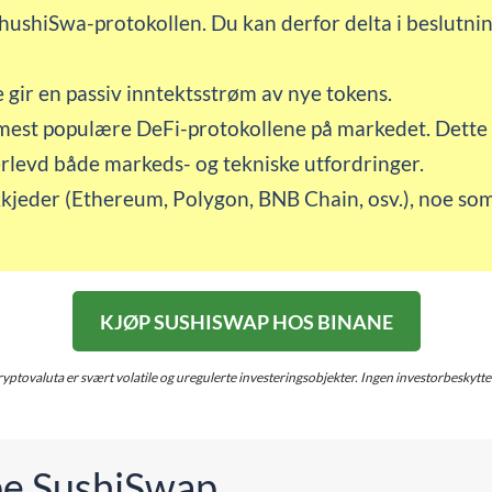
hushiSwa-protokollen. Du kan derfor delta i beslutni
 gir en passiv inntektsstrøm av nye tokens.
 mest populære DeFi-protokollene på markedet. Dette
levd både markeds- og tekniske utfordringer.
kjeder (Ethereum, Polygon, BNB Chain, osv.), noe som
KJØP SUSHISWAP HOS BINANE
yptovaluta er svært volatile og uregulerte investeringsobjekter. Ingen investorbeskytte
øpe SushiSwap