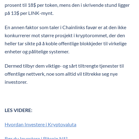
prosent til 18$ per token, mens den i skrivende stund ligger
på 13$ per LINK-mynt.
En annen faktor som taler i Chainlinks favør er at den ikke
konkurrerer mot større prosjekt i kryptorommet, der den
heller tar sikte på å koble offentlige blokkjeder til virkelige
enheter og pålitelige systemer.
Dermed tilbyr dem viktige- og sårt tiltrengte tjenester til
offentlige nettverk, noe som alltid vil tiltrekke seg nye
investorer.
LES VIDERE:
Hvordan Investere i Kryptovaluta
Bør du Investere i Bitcoin Nå?