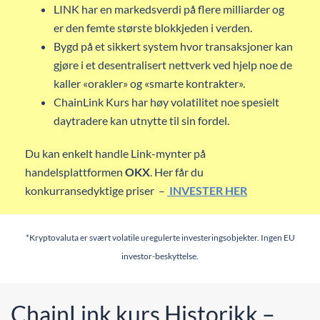
LINK har en markedsverdi på flere milliarder og
er den femte største blokkjeden i verden.
Bygd på et sikkert system hvor transaksjoner kan
gjøre i et desentralisert nettverk ved hjelp noe de
kaller «orakler» og «smarte kontrakter».
ChainLink Kurs har høy volatilitet noe spesielt
daytradere kan utnytte til sin fordel.
Du kan enkelt handle Link-mynter på
handelsplattformen
OKX
. Her får du
konkurransedyktige priser –
INVESTER HER
*Kryptovaluta er svært volatile uregulerte investeringsobjekter. Ingen EU
investor-beskyttelse.
ChainLink kurs Historikk –