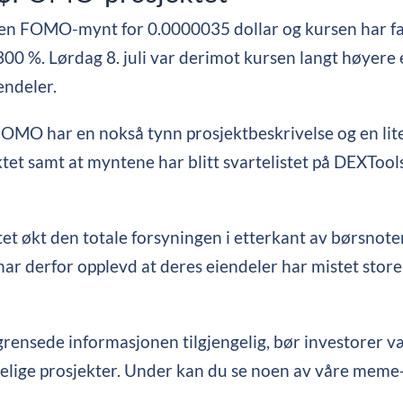
 en FOMO-mynt for 0.0000035 dollar og kursen har falt 
00 %. Lørdag 8. juli var derimot kursen langt høyere e
iendeler.
FOMO har en nokså tynn prosjektbeskrivelse og en lite v
et samt at myntene har blitt svartelistet på DEXTools
t økt den totale forsyningen i etterkant av børsnoteri
 derfor opplevd at deres eiendeler har mistet store v
grensede informasjonen tilgjengelig, bør investorer
litelige prosjekter. Under kan du se noen av våre me