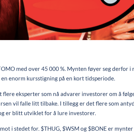
FOMO med over 45 000 %. Mynten føyer seg derfor i 
en enorm kursstigning på en kort tidsperiode.
et flere eksperter som nå advarer investorer om å føl
sen vil falle litt tilbake. I tillegg er det flere som anty
er blitt utviklet for å lure investorer.
 mot i stedet for. $THUG, $WSM og $BONE er mynter s