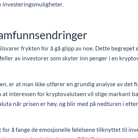
e investeringsmuligheter.
samfunnsendringer
svarer frykten for å gå glipp av noe. Dette begrepet er 
feller av investorer som skyter inn penger i en kryptov
 er at man ikke utfører en grundig analyse av det fin
 at interessen for kryptovalutaen vil stige markant b
uta når prisen er høy, og blir med på nedturen i etterka
 for å fange de emosjonelle følelsene tilknyttet til in