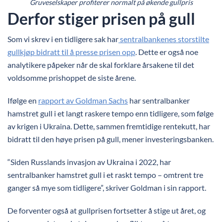
Gruveselskaper profiterer normalt på økende gullpris
Derfor stiger prisen på gull
Som vi skrev i en tidligere sak har
sentralbankenes storstilte
gullkjøp bidratt til å presse prisen opp
. Dette er også noe
analytikere påpeker når de skal forklare årsakene til det
voldsomme prishoppet de siste årene.
Ifølge en
rapport av Goldman Sachs
har sentralbanker
hamstret gull i et langt raskere tempo enn tidligere, som følge
av krigen i Ukraina. Dette, sammen fremtidige rentekutt, har
bidratt til den høye prisen på gull, mener investeringsbanken.
“Siden Russlands invasjon av Ukraina i 2022, har
sentralbanker hamstret gull i et raskt tempo – omtrent tre
ganger så mye som tidligere”, skriver Goldman i sin rapport.
De forventer også at gullprisen fortsetter å stige ut året, og