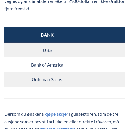
vegne, og anslår at den vil øke til 2900 dollar i en ikke så altfor
fjern fremtid.
BANK
P
UBS
Bank of America
Goldman Sachs
Dersom du ønsker å
kjøpe aksjer
i gullsektoren, som de tre
aksjene som er nevnt i artikkelen eller direkte i råvaren, må
du ha konto på en
trading-plattform
som tilbyr dette. Her