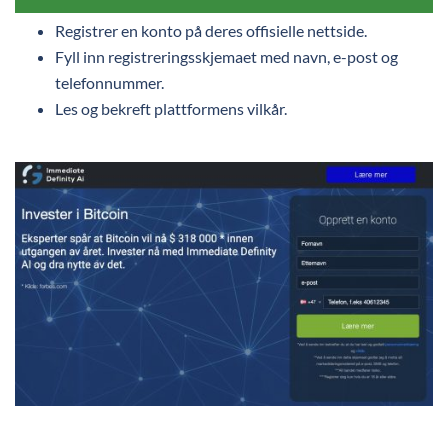
Registrer en konto på deres offisielle nettside.
Fyll inn registreringsskjemaet med navn, e-post og
telefonnummer.
Les og bekreft plattformens vilkår.