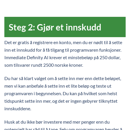
Steg 2: Gjør et innskudd
Det er gratis å registrere en konto, men du er nødt til å sette
inn et innskudd for å få tilgang til programvaren funksjoner.
Immediate Definity AI krever et minstebeløp på 250 dollar,
som tilsvarer rundt 2500 norske kroner.
Du har så klart valget om å sette inn mer enn dette beløpet,
men vi kan anbefale å sette inn et lite beløp og teste ut
programvaren i begynnelsen. Du kan på hvilket som helst
tidspunkt sette inn mer, og det er ingen gebyrer tilknyttet
innskuddene.
Husk at du ikke bør investere med mer penger enn du
potensielt har råd til å tape. Selv om programvaren hevder å