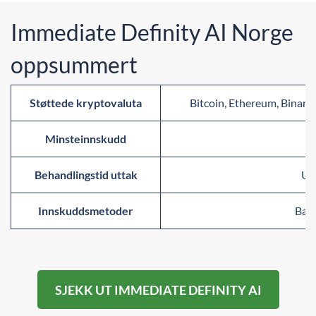
Immediate Definity AI Norge
oppsummert
Støttede kryptovaluta
Bitcoin, Ethereum, Binanc
Minsteinnskudd
2
Behandlingstid uttak
Um
Innskuddsmetoder
Ban
SJEKK UT IMMEDIATE DEFINITY AI