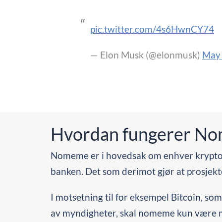
pic.twitter.com/4s6HwnCY74
— Elon Musk (@elonmusk)
May 
Hvordan fungerer N
Nomeme er i hovedsak om enhver kryptov
banken. Det som derimot gjør at prosjektet
I motsetning til for eksempel Bitcoin, so
av myndigheter, skal nomeme kun være