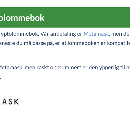
ptolommebok
 kryptolommebok. Vår anbefaling er
Metamask
, men de
e eneste du må passe på, er at lommeboken er kompat
 Metamask, men raskt oppsummert er den ypperlig til ny
.