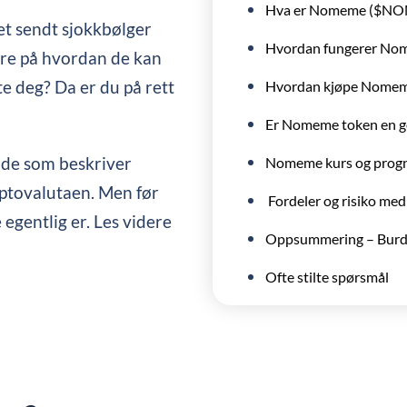
Hva er Nomeme ($N
et sendt sjokkbølger
Hvordan fungerer No
ere på hvordan de kan
e deg? Da er du på rett
Hvordan kjøpe Nomeme
Er Nomeme token en go
uide som beskriver
Nomeme kurs og prog
ptovalutaen. Men før
Fordeler og risiko me
e egentlig er. Les videre
Oppsummering – Burd
Ofte stilte spørsmål