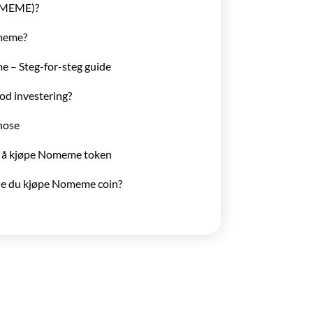
OMEME)?
meme?
 – Steg-for-steg guide
d investering?
nose
d å kjøpe Nomeme token
e du kjøpe Nomeme coin?