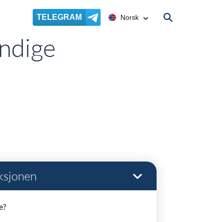
TELEGRAM
Norsk
ndige
eksjonen
e?