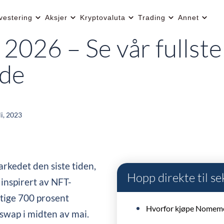
vestering
Aksjer
Kryptovaluta
Trading
Annet
026 – Se vår fullste
de
li, 2023
rkedet den siste tiden,
Hopp direkte til s
 inspirert av NFT-
tige 700 prosent
Hvorfor kjøpe Nomem
swap i midten av mai.