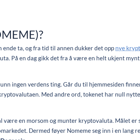
OMEME)?
nde ta, og fra tid til annen dukker det opp
nye kryp
ta. På en dag gikk det fra å være en helt ukjent mynt t
nn ingen verdens ting. Går du til hjemmesiden finner
yptovalutaen. Med andre ord, tokenet har null nytteve
være en morsom og munter kryptovaluta. Målet er sim
ryptomarkedet. Dermed føyer Nomeme seg inn i en lang