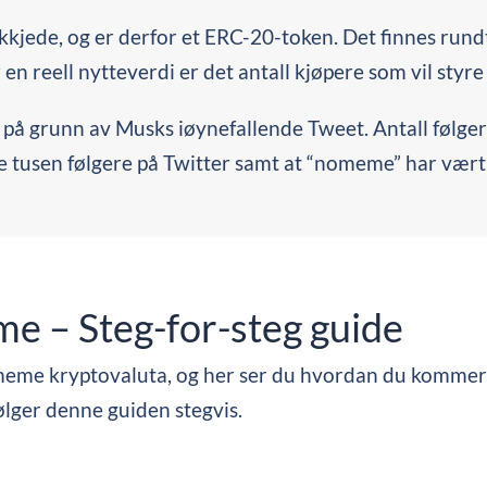
kjede, og er derfor et ERC-20-token. Det finnes rundt 
en reell nytteverdi er det antall kjøpere som vil styre
av på grunn av Musks iøynefallende Tweet. Antall følg
lere tusen følgere på Twitter samt at “nomeme” har væ
 – Steg-for-steg guide
omeme kryptovaluta, og her ser du hvordan du kommer
 følger denne guiden stegvis.