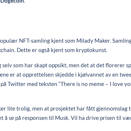
g
Dogecoin
.
 populær NFT-samling kjent som Milady Maker. Samling
ckchain. Dette er også kjent som kryptokunst.
g selv som har skapt oppsikt, men det at det florerer
nene er at opprettelsen skjedde i kjølvannet av en tw
 på Twitter med teksten “There is no meme – I love 
ker lite trolig, men at prosjektet har fått gjennomsla
det å se på responsen til Musk. Vil ha drive prisen til