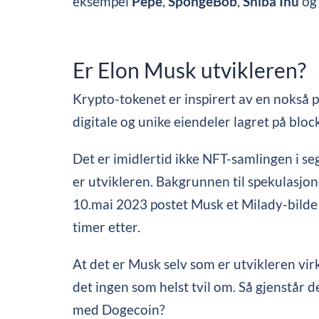
eksempel
Pepe
,
SpongeBob
,
Shiba Inu
o
Er Elon Musk utvikleren?
Krypto-tokenet er inspirert av en nokså
digitale og unike eiendeler lagret på blo
Det er imidlertid ikke NFT-samlingen i se
er utvikleren. Bakgrunnen til spekulasjo
10.mai 2023 postet Musk et Milady-bilde
timer etter.
At det er Musk selv som er utvikleren vir
det ingen som helst tvil om. Så gjenstår 
med Dogecoin?