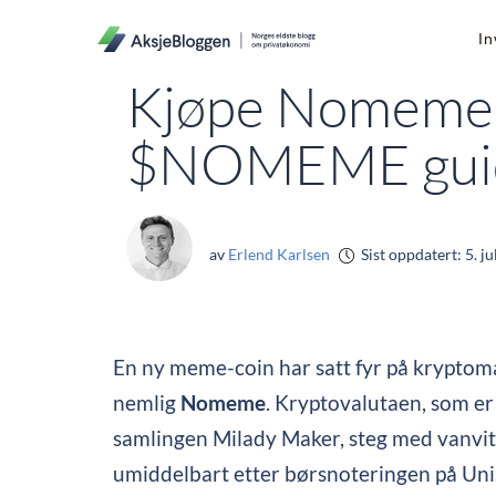
In
Kjøpe Nomeme 2
$NOMEME gui
av
Erlend Karlsen
Sist oppdatert:
5. ju
En ny meme-coin har satt fyr på kryptoma
nemlig
Nomeme
. Kryptovalutaen, som er
samlingen Milady Maker, steg med vanvit
umiddelbart etter børsnoteringen på Uni