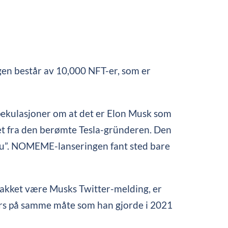
en består av 10,000 NFT-er, som er
 spekulasjoner om at det er Elon Musk som
eet fra den berømte Tesla-gründeren. Den
you”. NOMEME-lanseringen fant sted bare
g takket være Musks Twitter-melding, er
 værs på samme måte som han gjorde i 2021