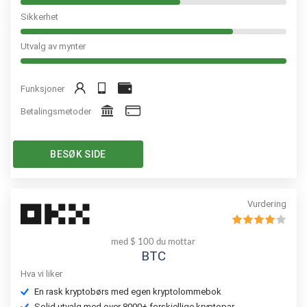
Sikkerhet
Utvalg av mynter
Funksjoner
Betalingsmetoder
BESØK SIDE
Vurdering
med $ 100 du mottar
BTC
Hva vi liker
En rask kryptobørs med egen kryptolommebok
Solid utvalg med over 8000+ forskjellige kryptopar