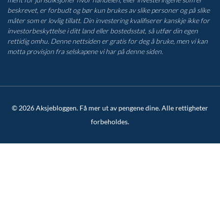
beskrevet, er forbudt og bør kun brukes av slike personer og på slike
måter som er lovlig tillatt. Din investering kvalifiserer kanskje ikke for
investorbeskyttelse i ditt land eller bostedsstat, så utfør din egen
rettidig omhu. Denne nettsiden er gratis for deg å bruke, men vi kan
motta provisjon fra selskapene vi har på denne siden.
© 2026 Aksjebloggen. Få mer ut av pengene dine. Alle rettigheter
forbeholdes.