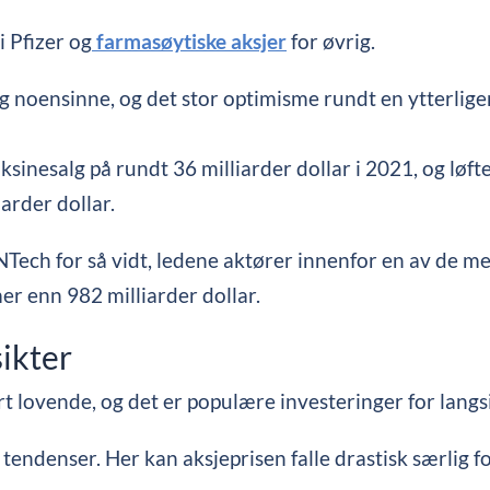
i Pfizer og
farmasøytiske aksjer
for øvrig.
ng noensinne, og det stor optimisme rundt en ytterliger
ksinesalg på rundt 36 milliarder dollar i 2021, og løf
iarder dollar.
Tech for så vidt, ledene aktører innenfor en av de m
r enn 982 milliarder dollar.
sikter
 lovende, og det er populære investeringer for langsi
 tendenser. Her kan aksjeprisen falle drastisk særlig f