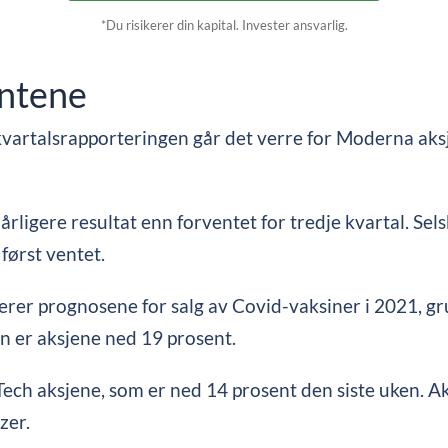
*Du risikerer din kapital. Invester ansvarlig.
entene
vartalsrapporteringen går det verre for Moderna aksj
 dårligere resultat enn forventet for tredje kvartal. Se
n først ventet.
terer prognosene for salg av Covid-vaksiner i 2021, g
n er aksjene ned 19 prosent.
NTech aksjene, som er ned 14 prosent den siste uken. 
zer.