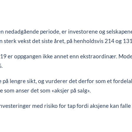
 en nedadgående periode, er investorene og selskapene 
 sterk vekst det siste året, på henholdsvis 214 og 13
019 er oppgangen ikke annet enn ekstraordinær. Mod
%.
 på lengre sikt, og vurderer det derfor som et fordela
ere som anser det som «aksjer på salg».
 investeringer med risiko for tap fordi aksjene kan falle