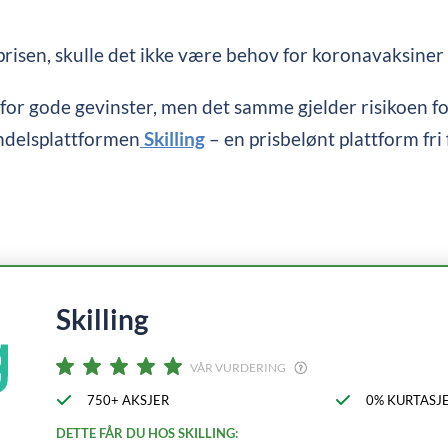
risen, skulle det ikke være behov for koronavaksiner
for gode gevinster, men det samme gjelder risikoen for 
andelsplattformen
Skilling
– en prisbelønt plattform fri 
Skilling
VÅR VURDERING
750+ AKSJER
0% KURTASJ
DETTE FÅR DU HOS SKILLING: