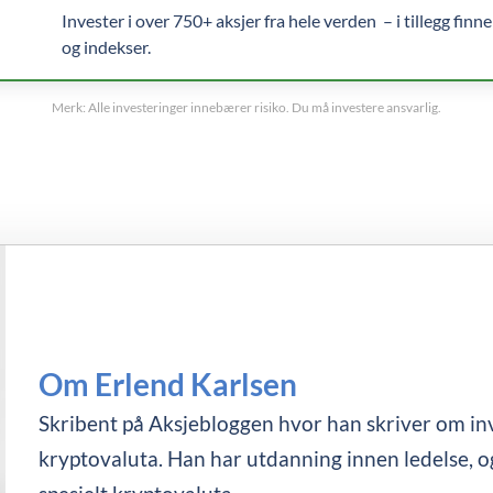
Invester i over 750+ aksjer fra hele verden – i tillegg finn
og indekser.
Merk: Alle investeringer innebærer risiko. Du må investere ansvarlig.
Om Erlend Karlsen
Skribent på Aksjebloggen hvor han skriver om in
kryptovaluta. Han har utdanning innen ledelse, og