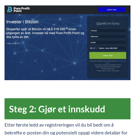
Steg 2: Gjør et innskudd
Etter første ledd av registreringen vil du bli bedt om å
bekrefte e-posten din og potensielt oppgi videre detaljer for