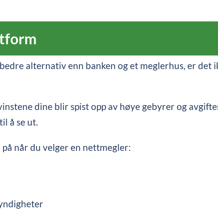
ttform
edre alternativ enn banken og et meglerhus, er det ikk
evinstene dine blir spist opp av høye gebyrer og avgifte
l å se ut.
på når du velger en nettmegler:
myndigheter