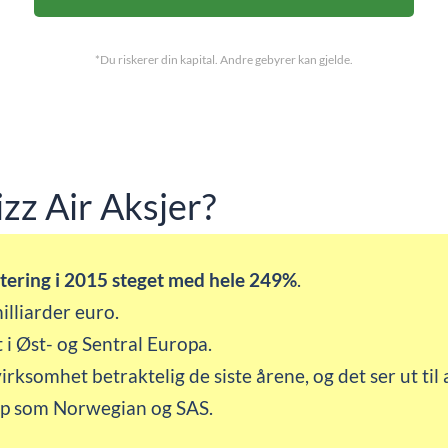
*Du riskerer din kapital. Andre gebyrer kan gjelde.
zz Air Aksjer?
tering i 2015 steget med hele 249%
.
lliarder euro.
t i Øst- og Sentral Europa.
rksomhet betraktelig de siste årene, og det ser ut til a
kap som Norwegian og SAS.