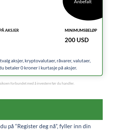
Anbefalt
 PÅ AKSJER
MINIMUMSBELØP
200 USD
alg aksjer, kryptovalutaer, råvarer, valutaer,
 betaler 0 kroner i kurtasje på aksjer.
risikoen forbundet med å investere før du handler.
u på “Register deg nå”, fyller inn din