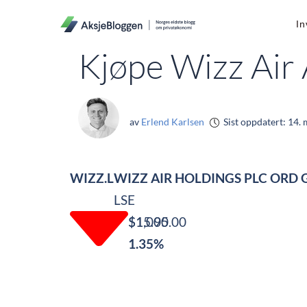
In
Kjøpe Wizz Air
av
Erlend Karlsen
Sist oppdatert:
14. 
WIZZ.L
WIZZ AIR HOLDINGS PLC ORD 
LSE
$1,095.00
$15.00
1.35%