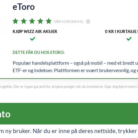
eToro
VÅR VURDERING
KJØP WIZZ AIR AKSJER
0 KR I KURTASJE
DETTE FÅR DU HOS ETORO:
Populær handelsplattform – også på mobil – med et bredt utv
ETF-er og indekser. Plattformen er svært brukervennlig, og du
gjelde. Der er ingen garanti for at tjene penger når du investerer. Gjør deg kjent med 
nto
m ny bruker. Når du er inne på deres nettside, trykker d