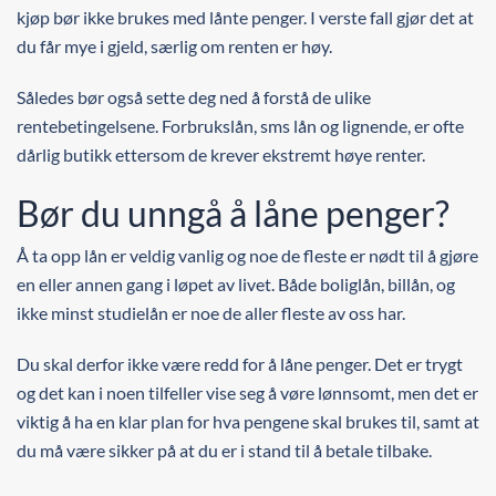
kjøp bør ikke brukes med lånte penger. I verste fall gjør det at
du får mye i gjeld, særlig om renten er høy.
Således bør også sette deg ned å forstå de ulike
rentebetingelsene. Forbrukslån, sms lån og lignende, er ofte
dårlig butikk ettersom de krever ekstremt høye renter.
Bør du unngå å låne penger?
Å ta opp lån er veldig vanlig og noe de fleste er nødt til å gjøre
en eller annen gang i løpet av livet. Både boliglån, billån, og
ikke minst studielån er noe de aller fleste av oss har.
Du skal derfor ikke være redd for å låne penger. Det er trygt
og det kan i noen tilfeller vise seg å vøre lønnsomt, men det er
viktig å ha en klar plan for hva pengene skal brukes til, samt at
du må være sikker på at du er i stand til å betale tilbake.