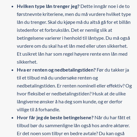
Hvilken type lån trenger jeg?
Dette inngår noe i de to
førstnevnte kriteriene, men du må vurdere hvilket type
lån du trenger. Skal du kjøpe må du altså gå for et billån
istedenfor et forbrukslån. Det er nemlig slik at
betingelsene varierer i henhold til låntype. Du må også
vurdere om du skal ha et lån med eller uten sikkerhet.
Et usikret lån har som regel høyere rente enn lån med
sikkerhet.
Hva er renten og nedbetalingstiden?
Før du takker ja
til et tilbud må du undersøke renten og
nedbetalingstiden. Er renten nominell eller effektiv? Og
hvor fleksibel er nedbetalingstiden? Husk at de ulike
långiverne ønsker å ha deg som kunde, og er derfor
villige til å forhandle.
Hvor får jeg de beste betingelsene?
Når du har fått et
tilbud bør du sammenligne lån også hos andre aktører.
Er det noen som tilbyr en bedre avtale? Du kan også