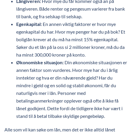
Långiveren:
Hvor mye du får kommer også an på
långiveren. Både renter og pengesum varierer fra bank
til bank, og fra selskap til selskap.
Egenkapital:
En annen viktig faktorer er hvor mye
egenkapital du har. Hvor mye penger har du på bok? Et
boliglån krever at du må ha minst 15% egenkapital.
Søker du et lån på la oss si 2 millioner kroner, må du da
ha minst 300,000 kroner på konto.
Økonomiske situasjon:
Din økonomiske situasjonen er
annen faktor som vurderes. Hvor mye har du i årlig
inntekter og hva er din nåværende gjeld? Har du
mindre i gjeld og en solid og stabil økonomi, får du
naturligvis mer i lån. Personer med
betalingsanmerkninger opplever også ofte å ikke få
lånet godkjent. Dette fordi de tidligere ikke har vært i
stand til å betal tilbake skyldige pengebeløp.
Alle som vil kan søke om lån, men det er ikke alltid lånet